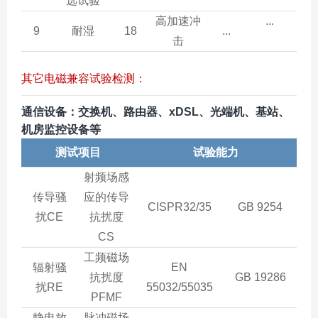
选试验
高加速冲
...
9
耐湿
18
...
击
其它电磁兼容试验检测：
通信设备：交换机、路由器、xDSL、光端机、基站、
机房监控设备等
测试项目
试验能力
射频场感
传导骚
应的传导
CISPR32/35
GB 9254
扰CE
抗扰度
CS
工频磁场
辐射骚
EN
抗扰度
GB 19286
扰RE
55032/55035
PFMF
静电放
脉冲磁场