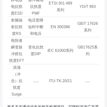
ETSI 301 489
电抗扰
抗扰度
YD/T 993
系列
度ESD
PMF
射频辐
电压暂降
GB/T 17626
射抗扰
短时中断
EN 300386
系列
度RS
和电压
电快速
瞬变脉
变化抗扰
GB17625系
IEC 61000系列
冲群抗
度DIP
列
扰度EFT
浪涌
（冲
击）抗
......
ITU-TK.20/21
.....
扰度
Surge
更多关于通信设备的相关检测项目，可随时咨询广东星