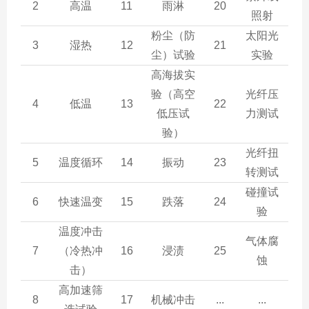
2
高温
11
雨淋
20
照射
粉尘（防
太阳光
3
湿热
12
21
尘）试验
实验
高海拔实
验（高空
光纤压
4
低温
13
22
低压试
力测试
验）
光纤扭
5
温度循环
14
振动
23
转测试
碰撞试
6
快速温变
15
跌落
24
验
温度冲击
气体腐
7
（冷热冲
16
浸渍
25
蚀
击）
高加速筛
8
17
机械冲击
...
...